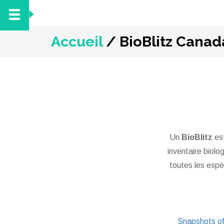
Accueil
/
BioBlitz Canad
Un
BioBlitz
est
inventaire biolo
toutes les espè
Snapshots of 